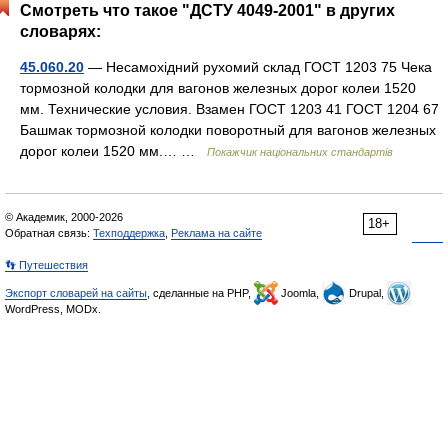
Смотреть что такое "ДСТУ 4049-2001" в других
словарях:
45.060.20
— Несамохідний рухомий склад ГОСТ 1203 75 Чека
тормозной колодки для вагонов железных дорог колеи 1520
мм. Технические условия. Взамен ГОСТ 1203 41 ГОСТ 1204 67
Башмак тормозной колодки поворотный для вагонов железных
дорог колеи 1520 мм.… …
Покажчик національних стандартів
© Академик, 2000-2026
18+
Обратная связь:
Техподдержка
,
Реклама на сайте
👣 Путешествия
Экспорт словарей на сайты
, сделанные на PHP,
Joomla,
Drupal,
WordPress, MODx.