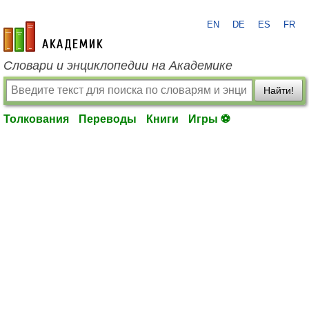
EN
DE
ES
FR
academic.ru
Словари и энциклопедии на Академике
Найти!
Толкования
Переводы
Книги
Игры ⚽